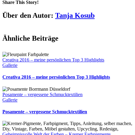
Share This Story!
Facebook
Twitter
Pinterest
E-
Über den Autor:
Tanja Kosub
Mail
Ähnliche Beiträge
Creativa 2016 – meine persönlichen Top 3 Highlights
Gallerie
Creativa 2016 – meine persönlichen Top 3 Highlights
Posamente – vergessene Schmucktextilien
Gallerie
Posamente – vergessene Schmucktextilien
Geheimnisvolle Welt der Farben – Kremer Farbpigmente