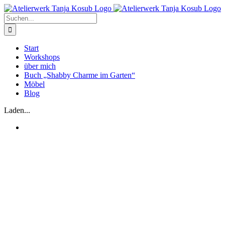
Zum
Inhalt
Suche
springen
nach:
Start
Workshops
über mich
Buch „Shabby Charme im Garten“
Möbel
Blog
Laden...