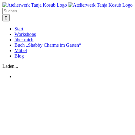
Zum
Inhalt
Suche
springen
nach:
Start
Workshops
über mich
Buch „Shabby Charme im Garten“
Möbel
Blog
Laden...