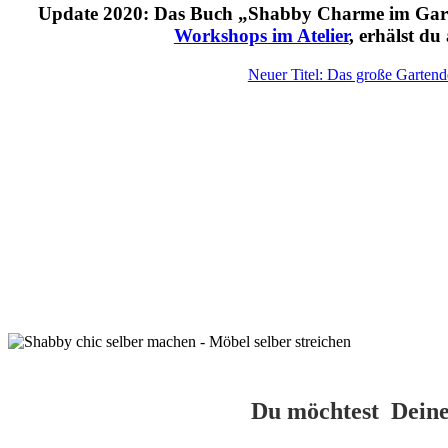
Update 2020: Das Buch „Shabby Charme im Garten“
Workshops im Atelier
, erhälst d
Neuer Titel: Das große Garten
STEP-BY-STEP-ANLEITUNGEN FÜR SHABBY CHIC
GARTENMÖBEL
48 KREATIVE DIY-IDEEN MIT ANLEITUNGEN
DEKORTECHNIKEN ZUM VERZIEREN VON MÖBEL UND
ACCESSOIRES
INSPIRATIONEN FÜR MÖBEL & ACCESSOIRES IM FREIEN
Du möchtest Deine