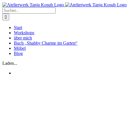
Zum
Inhalt
Suche
springen
nach:
Start
Workshops
über mich
Buch „Shabby Charme im Garten“
Möbel
Blog
Laden...