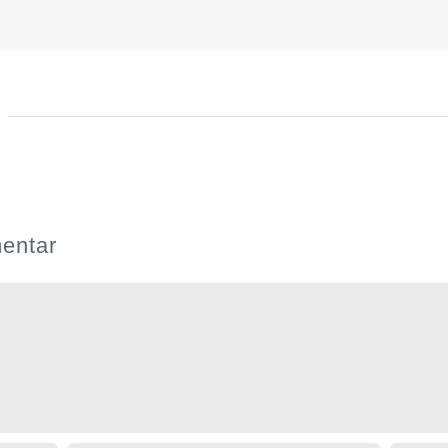
b
entar