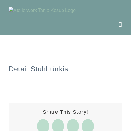
Zum
Inhalt
springen
Detail Stuhl türkis
Share This Story!
Facebook
Twitter
Pinterest
E-