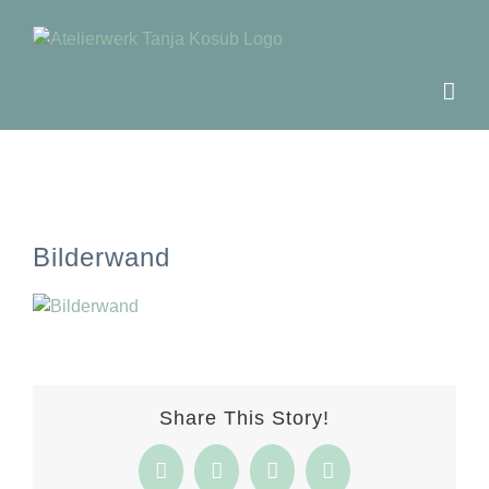
Zum
Inhalt
springen
Bilderwand
Share This Story!
Facebook
Twitter
Pinterest
E-