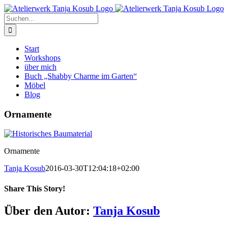
Zum
Inhalt
Suche
springen
nach:
Start
Workshops
über mich
Buch „Shabby Charme im Garten“
Möbel
Blog
Ornamente
Ornamente
Tanja Kosub
2016-03-30T12:04:18+02:00
Share This Story!
Facebook
Twitter
Pinterest
E-
Über den Autor:
Tanja Kosub
Mail