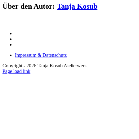
Facebook
Twitter
Pinterest
E-
Über den Autor:
Tanja Kosub
Mail
Impressum & Datenschutz
Copyright -
2026 Tanja Kosub Atelierwerk
Page load link
Nach
oben