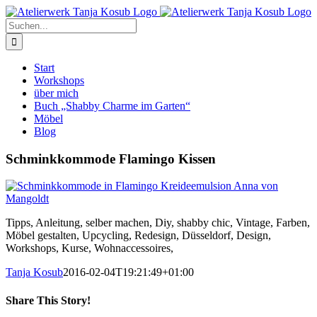
Zum
Inhalt
Suche
springen
nach:
Start
Workshops
über mich
Buch „Shabby Charme im Garten“
Möbel
Blog
Schminkkommode Flamingo Kissen
Tipps, Anleitung, selber machen, Diy, shabby chic, Vintage, Farben,
Möbel gestalten, Upcycling, Redesign, Düsseldorf, Design,
Workshops, Kurse, Wohnaccessoires,
Tanja Kosub
2016-02-04T19:21:49+01:00
Share This Story!